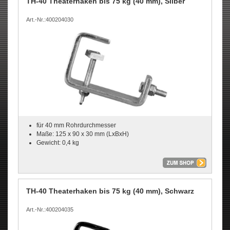
TH-40 Theaterhaken bis 75 kg (40 mm), Silber
Art.-Nr.:400204030
für 40 mm Rohrdurchmesser
Maße: 125 x 90 x 30 mm (LxBxH)
Gewicht: 0,4 kg
TH-40 Theaterhaken bis 75 kg (40 mm), Schwarz
Art.-Nr.:400204035