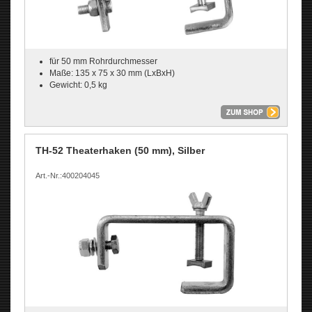
für 50 mm Rohrdurchmesser
Maße: 135 x 75 x 30 mm (LxBxH)
Gewicht: 0,5 kg
TH-52 Theaterhaken (50 mm), Silber
Art.-Nr.:400204045