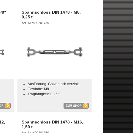
/8"
Spannschloss DIN 1478 - M8,
0,25 t
Art.-Nr.:400201735
Ausführung: Galvanisch verzinkt
Gewinde: M8
Tragfähigkeit: 0,25 t
12,
Spannschloss DIN 1478 - M16,
1,50 t
Art.-Nr.:400201750